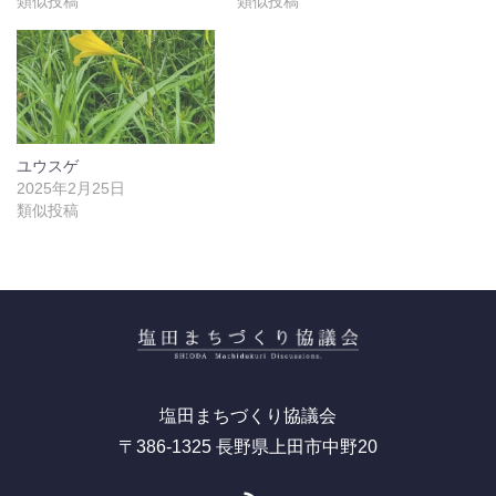
類似投稿
類似投稿
ユウスゲ
2025年2月25日
類似投稿
塩田まちづくり協議会
〒386-1325 長野県上田市中野20
RSS