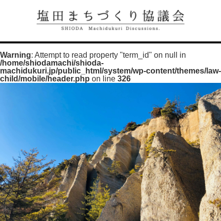
Warning
: Attempt to read property "term_id" on null in
/home/shiodamachi/shioda-
machidukuri.jp/public_html/system/wp-content/themes/law-
child/mobile/header.php
on line
326