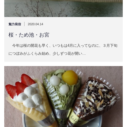
|
魅力発信
2020.04.14
桜・ため池・お宮
今年は桜の開花も早く、いつもは4月に入ってなのに、３月下旬
につぼみがふくらみ始め、少しずつ花が開い…