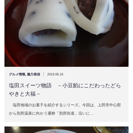
|
グルメ情報
,
魅力発信
2019.06.16
塩田スイーツ物語 －小豆餡にこだわったどら
やきと大福－
塩田地域のお菓子を紹介するシリーズ。今回は、上田市中心部
から別所温泉に向かう通称「別所街道」沿いに…