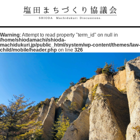
Warning
: Attempt to read property "term_id" on null in
/home/shiodamachi/shioda-
machidukuri.jp/public_html/system/wp-content/themes/law-
child/mobile/header.php
on line
326