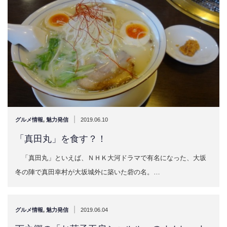
|
グルメ情報
,
魅力発信
2019.06.10
「真田丸」を食す？！
「真田丸」といえば、ＮＨＫ大河ドラマで有名になった、大坂
冬の陣で真田幸村が大坂城外に築いた砦の名。…
|
グルメ情報
,
魅力発信
2019.06.04