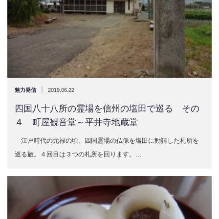
|
魅力発信
2019.06.22
四国八十八所の霊場を信州の塩田で巡る その
４ 町屋観音堂～平井寺地蔵堂
江戸時代の元禄の頃、四国霊場の仏像を塩田に勧請した札所を
巡る旅。４回目は３つの札所を回ります。…