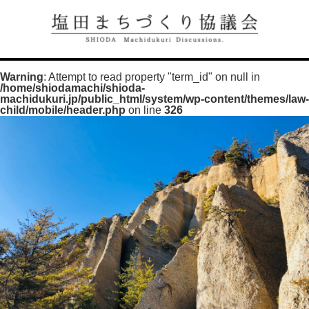
Warning
: Attempt to read property "term_id" on null in
/home/shiodamachi/shioda-
machidukuri.jp/public_html/system/wp-content/themes/law-
child/mobile/header.php
on line
326