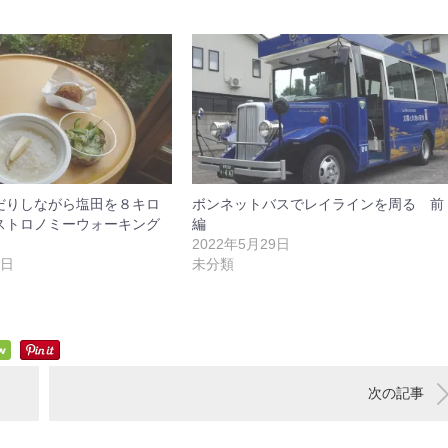
だりしながら塩田を８キロ
ボンネットバスでレイラインを周る 前
ストロノミーウォーキング
編
2022年5月29日
4日
未分類
次の記事