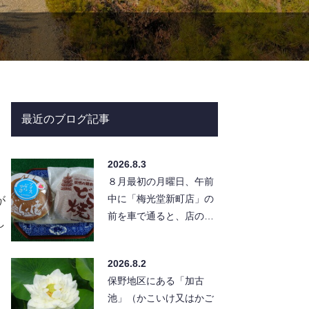
最近のブログ記事
2026.8.3
８月最初の月曜日、午前
中に「梅光堂新町店」の
が
前を車で通ると、店の前
し
に「アイスどら焼き」の
幟。迷わず店の駐車場
2026.8.2
へ。 店…
保野地区にある「加古
、
池」（かこいけ又はかご