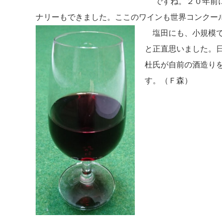
ですね。２０年前
ナリーもできました。ここのワインも世界コンクー
塩田にも、小規模で
と正直思いました。
杜氏が自前の酒造り
す。（Ｆ森）