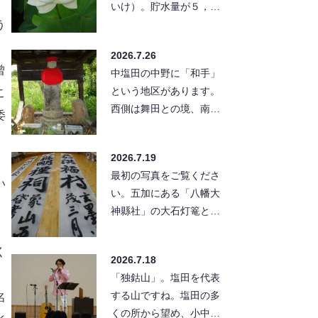
いけ）。貯水量が５，８
う
００トンと、塩田のため
池の中では小さな方の部
2026.7.26
類に入ります…
曾
中塩田の中野に「和手」
という地区があります。
こ
西側は舞田との境、南に
委
は別所線の線路が東西に
走っています。この別所
2026.7.19
線の北…
最初の写真をご覧くださ
い
い。五加にある「八幡大
神縣社」の大石灯篭と幟
です。灯篭は高さ８メー
トル、幟は１２メートル
く
2026.7.18
もあって「…
「独鈷山」。塩田を代表
する山ですね。塩田の多
名
くの所から望め、小中学