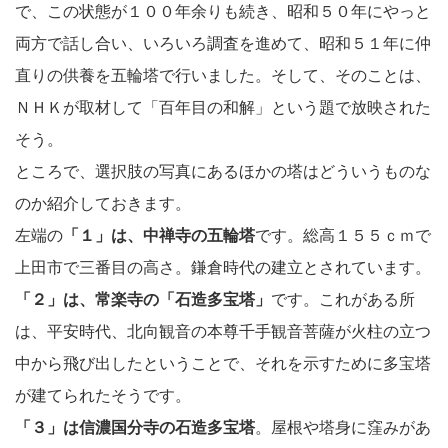
で、この状態が１００年余りも続き、昭和５０年にやっと
両方で話し合い、いろいろ調査を進めて、昭和５１年に仲
直りの供養を五輪塔で行いました。そして、そのことは、
ＮＨＫが取材して「百年目の和解」という題で放映された
そう。
ところで、選択肢の写真にあるほかの塔はどういうものな
のか紹介しておきます。
左端の
「１」は、中禅寺の五輪塔
です。総高１５５ｃｍで
上田市で三番目の高さ。鎌倉時代の建立とされています。
「２」は、常楽寺の「石造多宝塔」
です。これがある所
は、平安時代、北向観音の本尊千手観音菩薩が火柱の立つ
中から飛び出したということで、それを示すために多宝塔
が建てられたそうです。
「３」は信濃国分寺の石造多宝塔
。屋根や塔身に窪みがあ