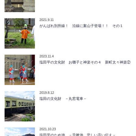
2021.9.11
がんばれ別所線！ 沿線に案山子登場！！ その１
2023.11.4
塩田平の文化財 お囃子と神楽その４ 新町太々神楽②
2019.8.12
塩田の文化財 －丸窓電車－
2021.10.23
塩田平のため池 －舌喰池 悲しい言い伝え－