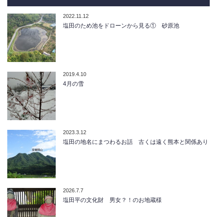
2022.11.12
塩田のため池をドローンから見る① 砂原池
2019.4.10
4月の雪
2023.3.12
塩田の地名にまつわるお話 古くは遠く熊本と関係あり
2026.7.7
塩田平の文化財 男女？！のお地蔵様