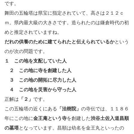
です。
舞田の五輪塔は県宝に指定されていて、高さは２１２ｃ
ｍ。県内最大級の大きさです。造られたのは鎌倉時代の初
めと推定されていますね。
だれの供養のために建てられたと伝えられているか
という
のが次の問題です。
１ この地を支配していた人
２ この地に寺を創建した人
３ この地の開拓に尽力した人
４ この地を災害から守った人
正解は
「２」
です。
この五輪塔の近くにある
「法樹院」
の寺伝では、１１８６
年にこの地に
金王庵という寺
を創建した
渋谷土佐入道昌順
の墓塔
となっています。昌順は幼名を金王丸といったの