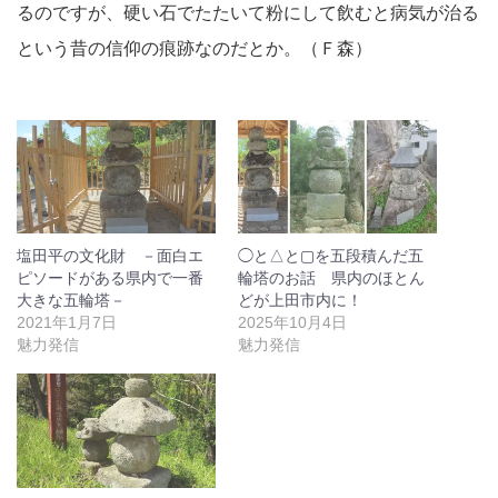
るのですが、硬い石でたたいて粉にして飲むと病気が治る
という昔の信仰の痕跡なのだとか。（Ｆ森）
塩田平の文化財 －面白エ
◯と△と▢を五段積んだ五
ピソードがある県内で一番
輪塔のお話 県内のほとん
大きな五輪塔－
どが上田市内に！
2021年1月7日
2025年10月4日
魅力発信
魅力発信