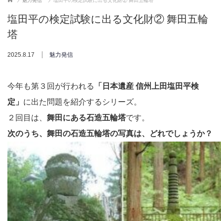
魅力発信
塩田平の検定試験に出る文化財② 舞田五輪塔
塩田平の検定試験に出る文化財② 舞田五輪
塔
2025.8.17
魅力発信
今年も第３回が行われる
「日本遺産 信州上田塩田平検
定」
に出た問題を紹介するシリーズ。
２回目は、
舞田にある石造五輪塔
です。
次のうち、舞田の石造五輪塔の写真は、どれでしょうか？