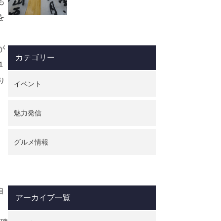
も
です。灯篭は高さ８メー
を
トル、幟は１２メートル
もあって「…
が
カテゴリー
１
り
イベント
ま
魅力発信
グルメ情報
自
アーカイブ一覧