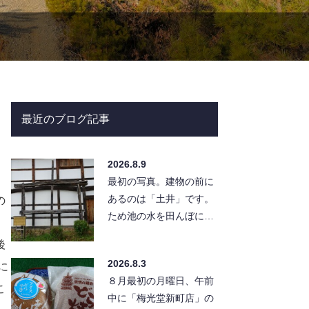
最近のブログ記事
2026.8.9
最初の写真。建物の前に
あるのは「土井」です。
の
ため池の水を田んぼに入
れるため、水路に水を出
後
すための、言ってみれば
2026.8.3
に
「蛇口」の…
８月最初の月曜日、午前
こ
中に「梅光堂新町店」の