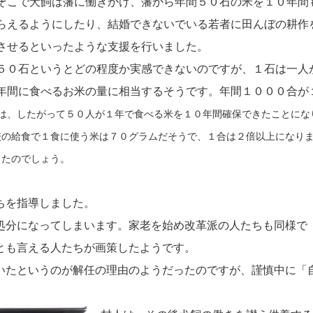
そこで犬飼は藩に働きかけ、藩から年間５０石の米を１０年間
らえるようにしたり、結婚できないでいる若者に田んぼの耕作
させるといったような支援を行いました。
５０石というとどの程度か実感できないのですが、１石は一人
年間に食べるお米の量に相当するそうです。年間１０００合が
は
、したがって５０人が１年で食べる米を１０年間確保できたことにな
校の給食で１食に使う米は７０グラムだそうで、１合は２倍以上になり
ったのでしょう。
ちを指導しました。
処分になってしまいます。家老を始め改革派の人たちも同様で
とも言える人たちが画策したようです。
いたというのが解任の理由のようだったのですが、謹慎中に「