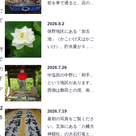
前を車で通ると、店の前
だ
に「アイスどら焼き」の
幟。迷わず店の駐車場
て
2026.8.2
へ。 店…
保野地区にある「加古
池」（かこいけ又はかご
いけ）。貯水量が５，８
野
００トンと、塩田のため
で
池の中では小さな方の部
2026.7.26
の
類に入ります…
中塩田の中野に「和手」
下
という地区があります。
か
西側は舞田との境、南に
は別所線の線路が東西に
走っています。この別所
は
2026.7.19
線の北…
５
最初の写真をご覧くださ
い。五加にある「八幡大
神縣社」の大石灯篭と幟