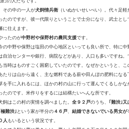
派｣の人たちです。
その中の一人が
犬飼情兵衛
（いぬかいせいべい）。代々足軽
ったのですが、彼一代限りということで士分になり、武士とし
藩に仕えます。
やったのが
中野村や保野村の農民支援
です。
今の中野や保野は塩田の中心地区といっても良い所で、特に中
は自治センターや銀行、病院などがあり、人口も多いですね。
も当時はものすごく困窮していたのです。なぜかというと、こ
あたりは山から遠く、主な燃料である薪や田んぼの肥料になる
草を手に入れるには、ほかの村の山に行って運んでくるしかな
ったのです。米作りをするには結構たいへんな所です。
犬飼はこの村の実情を調べました。
全９２戸
のうち、
｢難渋｣又
｢極難渋｣
という家が半分の
４６戸
、
結婚できないでいる男女が
０人
もいるという状況です。