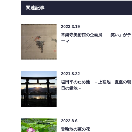
関連記事
2023.3.19
常楽寺美術館の企画展 「笑い」がテ
ーマ
2021.8.22
塩田平のため池 －上窪池 夏至の朝
日の鏡池－
2022.8.6
舌喰池の蓮の花