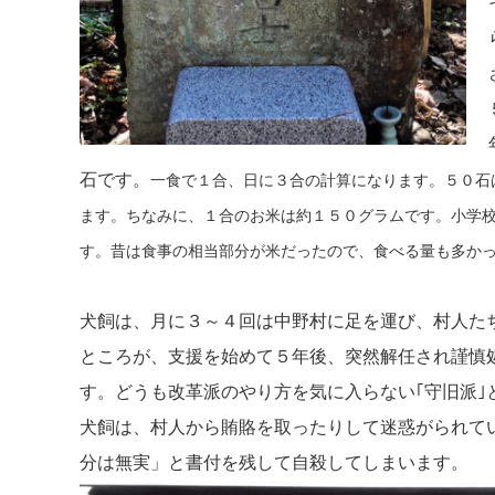
石です。
一食で１合、日に３合の計算になります。５０石
ます。ちなみに、１合のお米は約１５０グラムです。小学
す。昔は食事の相当部分が米だったので、食べる量も多か
犬飼は、月に３～４回は中野村に足を運び、村人た
ところが、支援を始めて５年後、突然解任され謹慎
す。どうも改革派のやり方を気に入らない｢守旧派｣
犬飼は、村人から賄賂を取ったりして迷惑がられて
分は無実」と書付を残して自殺してしまいます。