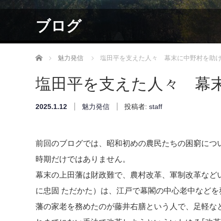
ブログ
ホーム
魅力発信
塩田平を支えた人々 幕末に中野村を助
塩田平を支えた人々 幕
2025.1.12
魅力発信
投稿者:
staff
前回のブログでは、昭和初めの農民たちの困窮につ
時期だけではありません。
幕末の上田藩は財政難で、農村改革、軍制改革など
に忠固 ただかた）は、江戸で幕閣の中心老中など
藩の家老を務めたのが藤井右膳という人で、足軽な