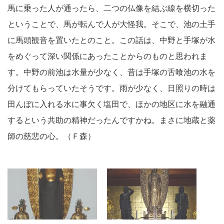
馬に乗った人が通ったら、二つの仏像を結ぶ線を横切った
ということで、馬が転んで人が大怪我。そこで、池の土手
に馬頭観音を置いたとのこと。この話は、中野と手塚が水
をめぐって深い関係にあったことからのものと思われま
す。中野の前池は水量が少なく、昔は手塚の舌喰池の水を
分けてもらっていたそうです。雨が少なく、日照りの時は
田んぼに入れる水に事欠く塩田で、ほかの地区に水を融通
するという共助の精神だったんですかね。まさに地蔵と薬
師の慈悲の心。（Ｆ森）