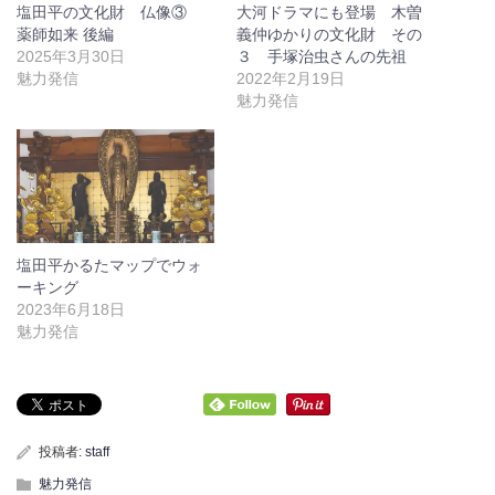
塩田平の文化財 仏像③
大河ドラマにも登場 木曽
薬師如来 後編
義仲ゆかりの文化財 その
2025年3月30日
３ 手塚治虫さんの先祖
魅力発信
2022年2月19日
魅力発信
塩田平かるたマップでウォ
ーキング
2023年6月18日
魅力発信
投稿者:
staff
魅力発信