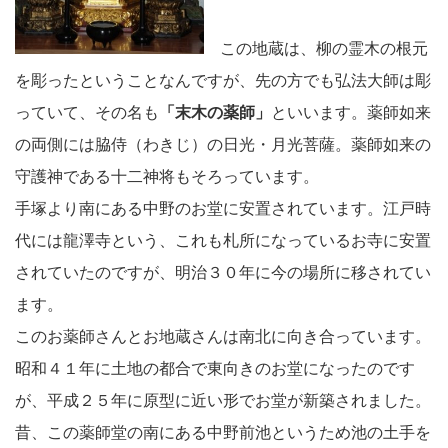
この地蔵は、柳の霊木の根元
を彫ったということなんですが、先の方でも弘法大師は彫
っていて、その名も
「末木の薬師」
といいます。薬師如来
の両側には脇侍（わきじ）の日光・月光菩薩。薬師如来の
守護神である十二神将もそろっています。
手塚より南にある中野のお堂に安置されています。江戸時
代には龍澤寺という、これも札所になっているお寺に安置
されていたのですが、明治３０年に今の場所に移されてい
ます。
このお薬師さんとお地蔵さんは南北に向き合っています。
昭和４１年に土地の都合で東向きのお堂になったのです
が、平成２５年に原型に近い形でお堂が新築されました。
昔、この薬師堂の南にある中野前池というため池の土手を