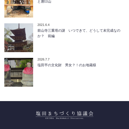
と唐臼山
2021.6.4
前山寺三重塔の謎 いつできて、どうして未完成なの
か？ 前編
2026.7.7
塩田平の文化財 男女？！のお地蔵様