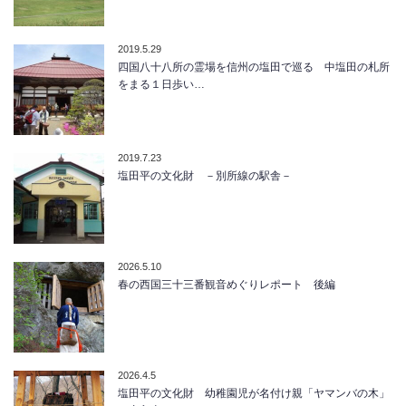
2019.5.29
四国八十八所の霊場を信州の塩田で巡る 中塩田の札所
をまる１日歩い…
2019.7.23
塩田平の文化財 －別所線の駅舎－
2026.5.10
春の西国三十三番観音めぐりレポート 後編
2026.4.5
塩田平の文化財 幼稚園児が名付け親「ヤマンバの木」