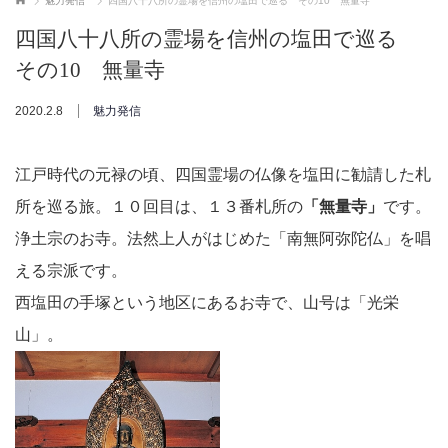
魅力発信
四国八十八所の霊場を信州の塩田で巡る その10 無量寺
四国八十八所の霊場を信州の塩田で巡る
その10 無量寺
2020.2.8
魅力発信
江戸時代の元禄の頃、四国霊場の仏像を塩田に勧請した札
所を巡る旅。１０回目は、１３番札所の
「無量寺」
です。
浄土宗のお寺。法然上人がはじめた「南無阿弥陀仏」を唱
える宗派です。
西塩田の手塚という地区にあるお寺で、山号は「光栄
山」。