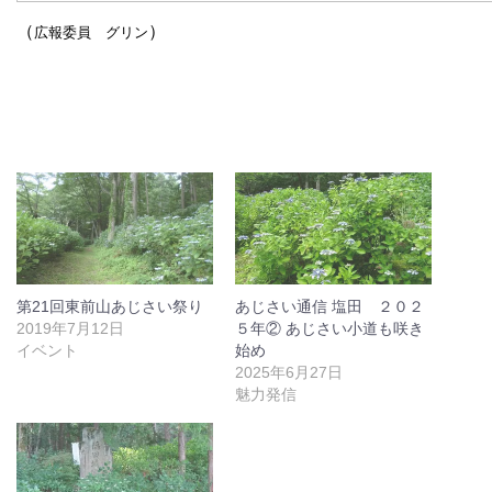
（
）
広報委員 グリン
第21回東前山あじさい祭り
あじさい通信 塩田 ２０２
2019年7月12日
５年② あじさい小道も咲き
イベント
始め
2025年6月27日
魅力発信