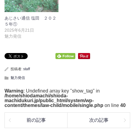
あじさい通信 塩田 ２０２
５年①
2025年6月21日
魅力発信
投稿者:
staff
魅力発信
Warning
: Undefined array key "show_tag" in
/home/shiodamachi/shioda-
machidukuri.jp/public_html/system/wp-
content/themes/law-child/mobile/single.php
on line
40
前の記事
次の記事