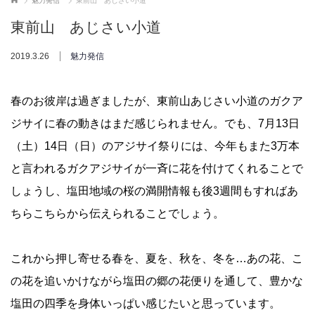
魅力発信
東前山 あじさい小道
東前山 あじさい小道
2019.3.26
魅力発信
春のお彼岸は過ぎましたが、東前山あじさい小道のガクア
ジサイに春の動きはまだ感じられません。
でも、
7
月
13
日
（土）
14
日（日）のアジサイ祭りには、今年もまた
3
万本
と言われるガクアジサイが一斉に花を付けてくれることで
しょうし、塩田地域の桜の満開情報も後
3
週間もすればあ
ちらこちらから伝えられることでしょう。
これから押し寄せる春を、夏を、秋を、冬を
…
あの花、こ
の花を追いかけながら塩田の郷の花便りを通して、豊かな
塩田の四季を身体いっぱい感じたいと思っています。