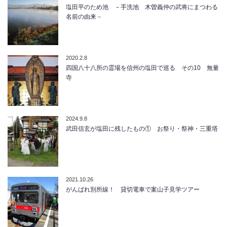
塩田平のため池 －手洗池 木曽義仲の武将にまつわる
名前の由来－
2020.2.8
四国八十八所の霊場を信州の塩田で巡る その10 無量
寺
2024.9.8
武田信玄が塩田に残したもの① お祭り・祭神・三重塔
2021.10.26
がんばれ別所線！ 貸切電車で案山子見学ツアー