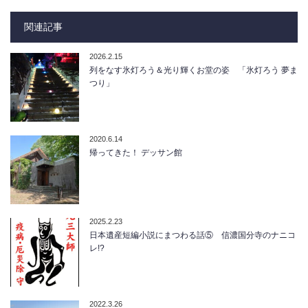
関連記事
2026.2.15
列をなす氷灯ろう＆光り輝くお堂の姿 「氷灯ろう 夢ま
つり」
2020.6.14
帰ってきた！ デッサン館
2025.2.23
日本遺産短編小説にまつわる話⑤ 信濃国分寺のナニコ
レ!?
2022.3.26