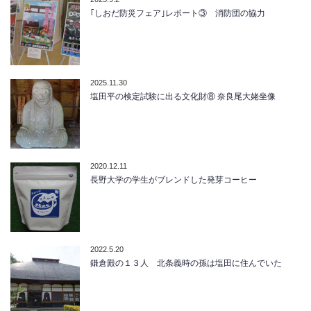
｢しおだ防災フェア｣レポート③ 消防団の協力
2025.11.30
塩田平の検定試験に出る文化財⑧ 奈良尾大姥坐像
2020.12.11
長野大学の学生がブレンドした発芽コーヒー
2022.5.20
鎌倉殿の１３人 北条義時の孫は塩田に住んでいた