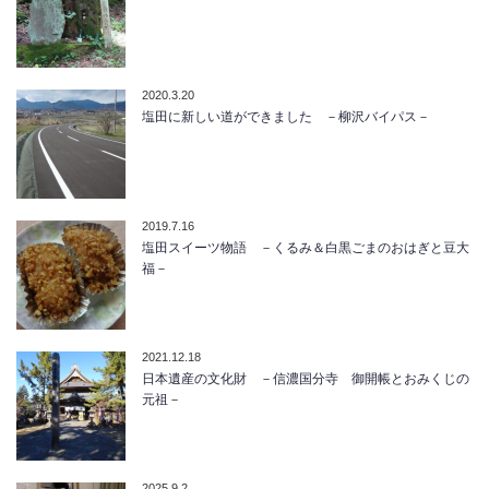
2020.3.20
塩田に新しい道ができました －柳沢バイパス－
2019.7.16
塩田スイーツ物語 －くるみ＆白黒ごまのおはぎと豆大
福－
2021.12.18
日本遺産の文化財 －信濃国分寺 御開帳とおみくじの
元祖－
2025.9.2