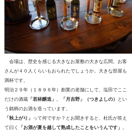
会場は、歴史を感じる大きなお屋敷の大きな広間。お客
さんが４０人くらいもおられたでしょうか。大きな部屋も
満杯です。
明治２９年（１８９６年）創業の老舗にして、塩田でここ
だけの酒蔵
「若林醸造」
。
「月吉野」（つきよしの）
とい
う銘柄のお酒を造っています。
「秋上がり」
って何ですか？とお聞きすると、杜氏が答え
て曰く
「お酒が夏を越して熟成したことをいうんです」
。