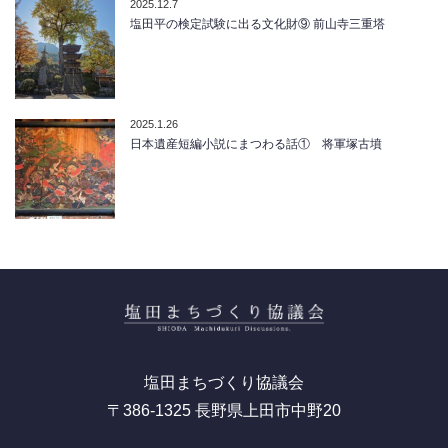
2025.12.7
塩田平の検定試験に出る文化財⑨ 前山寺三重塔
2025.1.26
日本遺産短編小説にまつわる話① 将軍塚古墳
塩田まちづくり協議会
〒386-1325 長野県上田市中野20
RSS