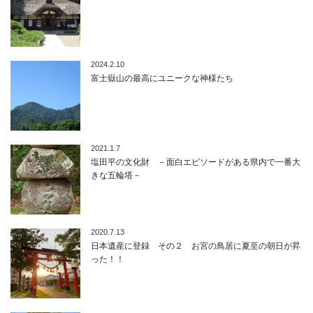
2024.2.10
富士嶽山の最高にユニークな神様たち
2021.1.7
塩田平の文化財 －面白エピソードがある県内で一番大
きな五輪塔－
2020.7.13
日本遺産に登録 その２ お宮の鳥居に夏至の朝日が昇
った！！