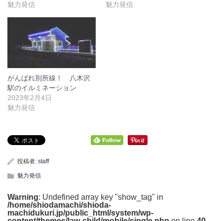
魅力発信
魅力発信
がんばれ別所線！ 八木沢
駅のイルミネーション
2023年2月4日
魅力発信
投稿者:
staff
魅力発信
Warning
: Undefined array key "show_tag" in
/home/shiodamachi/shioda-
machidukuri.jp/public_html/system/wp-
content/themes/law-child/mobile/single.php
on line
40