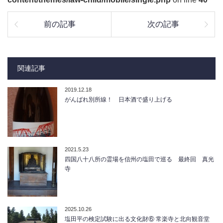
前の記事
次の記事
関連記事
2019.12.18
がんばれ別所線！ 日本酒で盛り上げる
2021.5.23
四国八十八所の霊場を信州の塩田で巡る 最終回 真光
寺
2025.10.26
塩田平の検定試験に出る文化財⑥ 常楽寺と北向観音堂