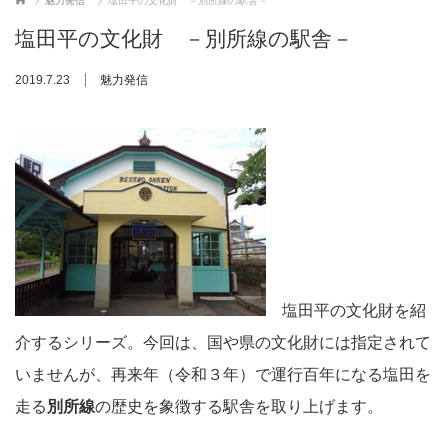
魅力発信
塩田平の文化財 －別所線の駅舎－
塩田平の文化財 －別所線の駅舎－
2019.7.23
魅力発信
塩田平の文化財を紹
介するシリーズ。今回は、国や県の文化財には指定されて
いませんが、再来年（令和３年）で運行百年になる塩田を
走る
別所線
の歴史を象徴する駅舎を取り上げます。