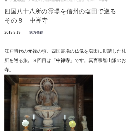
魅力発信
四国八十八所の霊場を信州の塩田で巡る その８ 中禅寺
四国八十八所の霊場を信州の塩田で巡る
その８ 中禅寺
2019.9.19
魅力発信
江戸時代の元禄の頃、四国霊場の仏像を塩田に勧請した札
所を巡る旅。８回目は
「中禅寺」
です。真言宗智山派のお
寺。