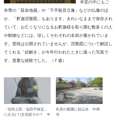
本堂の中にもご
本尊の「延命地蔵」や「千手観音立像」などの仏像のほ
か、「釈迦涅槃図」もあります。きれいなままで保存され
ていて、お亡くなりになるお釈迦様を取り囲む数多くの人
や動物などには、珍しくそれぞれの名前が書かれていま
す。普段は公開されていませんが、涅槃図について解説し
てくれる「絵解き」が今年行われたときに撮った写真で
す。貴重な経験でした。（Ｆ森）
「信州上田・塩田平検定」
札所の庭園に枯山水 中禅
に出る(？)文化財その７ 中
寺