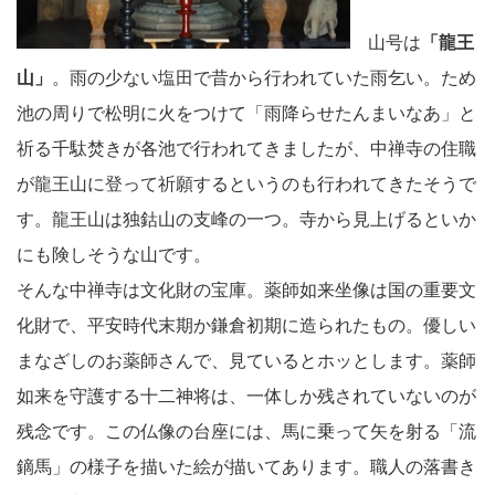
山号は
「龍王
山」
。雨の少ない塩田で昔から行われていた雨乞い。ため
池の周りで松明に火をつけて「雨降らせたんまいなあ」と
祈る千駄焚きが各池で行われてきましたが、中禅寺の住職
が龍王山に登って祈願するというのも行われてきたそうで
す。龍王山は独鈷山の支峰の一つ。寺から見上げるといか
にも険しそうな山です。
そんな中禅寺は文化財の宝庫。薬師如来坐像は国の重要文
化財で、平安時代末期か鎌倉初期に造られたもの。優しい
まなざしのお薬師さんで、見ているとホッとします。薬師
如来を守護する十二神将は、一体しか残されていないのが
残念です。この仏像の台座には、馬に乗って矢を射る「流
鏑馬」の様子を描いた絵が描いてあります。職人の落書き