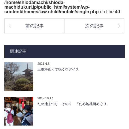
/home/shiodamachi/shioda-
machidukuri.jp/public_html/system/wp-
content/themes/law-child/mobile/single.php
on line
40
前の記事
次の記事
関連記事
2021.4.3
三重塔近くで鳴くウグイス
2019.10.17
ため池まつり その２ 「ため池札所めぐり」