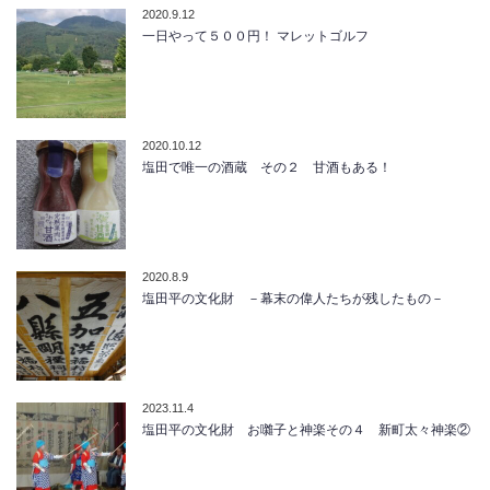
2020.9.12
一日やって５００円！ マレットゴルフ
2020.10.12
塩田で唯一の酒蔵 その２ 甘酒もある！
2020.8.9
塩田平の文化財 －幕末の偉人たちが残したもの－
2023.11.4
塩田平の文化財 お囃子と神楽その４ 新町太々神楽②