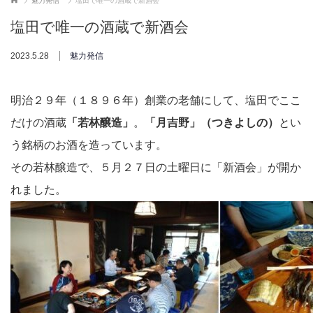
魅力発信
塩田で唯一の酒蔵で新酒会
塩田で唯一の酒蔵で新酒会
2023.5.28
魅力発信
明治２９年（１８９６年）創業の老舗にして、塩田でここ
だけの酒蔵
「若林醸造」
。
「月吉野」（つきよしの）
とい
う銘柄のお酒を造っています。
その若林醸造で、５月２７日の土曜日に「新酒会」が開か
れました。