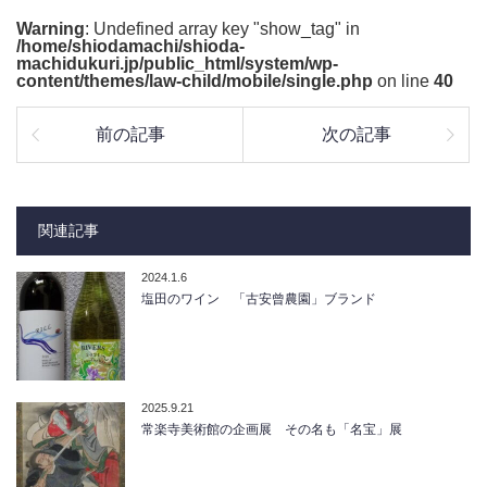
Warning
: Undefined array key "show_tag" in
/home/shiodamachi/shioda-
machidukuri.jp/public_html/system/wp-
content/themes/law-child/mobile/single.php
on line
40
前の記事
次の記事
関連記事
2024.1.6
塩田のワイン 「古安曾農園」ブランド
2025.9.21
常楽寺美術館の企画展 その名も「名宝」展