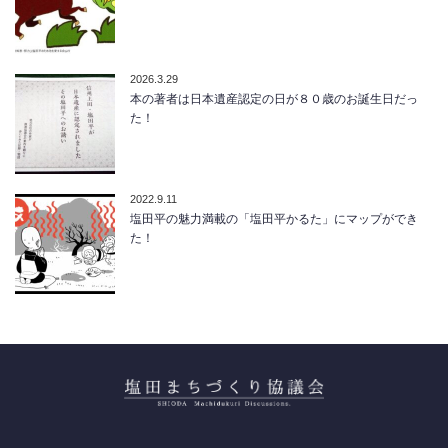
2026.3.29
本の著者は日本遺産認定の日が８０歳のお誕生日だっ
た！
2022.9.11
塩田平の魅力満載の「塩田平かるた」にマップができ
た！