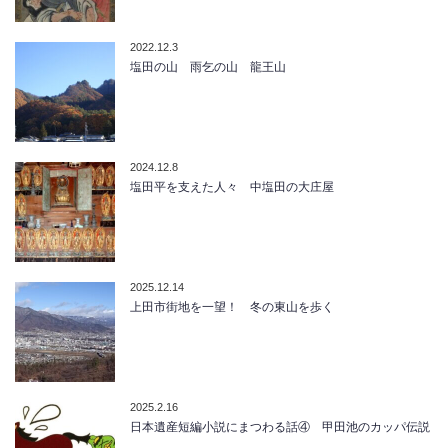
2022.12.3
塩田の山 雨乞の山 龍王山
2024.12.8
塩田平を支えた人々 中塩田の大庄屋
2025.12.14
上田市街地を一望！ 冬の東山を歩く
2025.2.16
日本遺産短編小説にまつわる話④ 甲田池のカッパ伝説