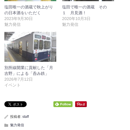
塩田唯一の酒蔵で秋上がり
塩田で唯一の酒蔵 その
の日本酒をいただく
１ 月見酒！
2023年9月30日
2020年10月3日
魅力発信
魅力発信
別所線開業に貢献した「月
吉野」による「呑み鉄」
2026年7月12日
イベント
投稿者:
staff
魅力発信