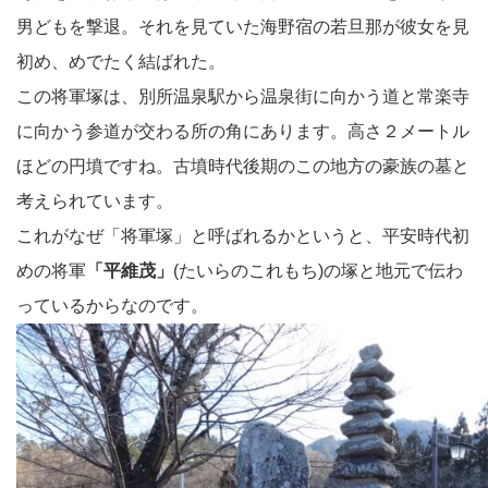
男どもを撃退。それを見ていた海野宿の若旦那が彼女を見
初め、めでたく結ばれた。
この将軍塚は、別所温泉駅から温泉街に向かう道と常楽寺
に向かう参道が交わる所の角にあります。高さ２メートル
ほどの円墳ですね。古墳時代後期のこの地方の豪族の墓と
考えられています。
これがなぜ「将軍塚」と呼ばれるかというと、平安時代初
めの将軍
「平維茂」
(たいらのこれもち)の塚と地元で伝わ
っているからなのです。