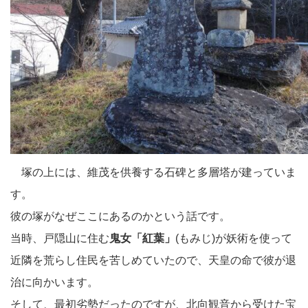
塚の上には、維茂を供養する石碑と多層塔が建っていま
す。
彼の塚がなぜここにあるのかという話です。
当時、戸隠山に住む
鬼女「紅葉」
(もみじ)が妖術を使って
近隣を荒らし住民を苦しめていたので、天皇の命で彼が退
治に向かいます。
そして、最初劣勢だったのですが、北向観音から受けた宝