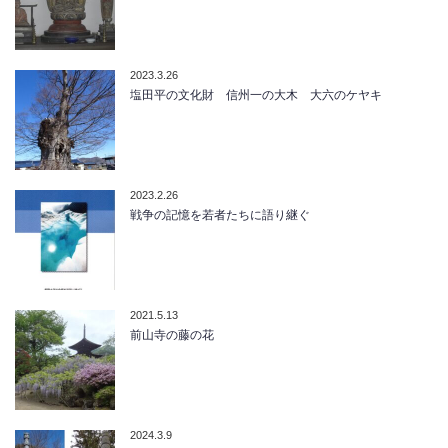
2023.3.26
塩田平の文化財 信州一の大木 大六のケヤキ
2023.2.26
戦争の記憶を若者たちに語り継ぐ
2021.5.13
前山寺の藤の花
2024.3.9