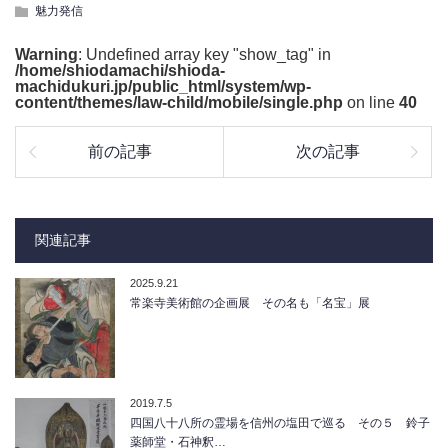
魅力発信
Warning
: Undefined array key "show_tag" in
/home/shiodamachi/shioda-
machidukuri.jp/public_html/system/wp-
content/themes/law-child/mobile/single.php
on line
40
前の記事
次の記事
関連記事
2025.9.21
常楽寺美術館の企画展 その名も「名宝」展
2019.7.5
四国八十八所の霊場を信州の塩田で巡る その５ 鈴子
薬師堂・石神釈…