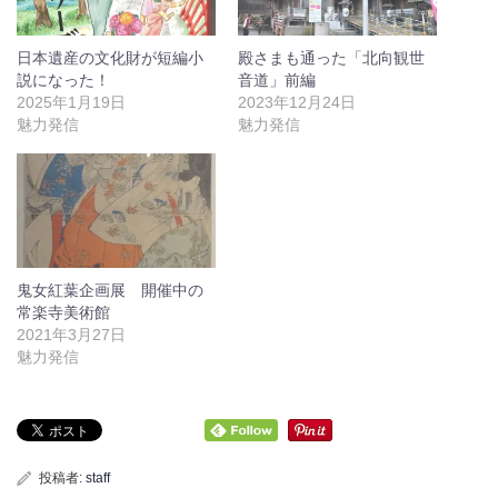
日本遺産の文化財が短編小
殿さまも通った「北向観世
説になった！
音道」前編
2025年1月19日
2023年12月24日
魅力発信
魅力発信
鬼女紅葉企画展 開催中の
常楽寺美術館
2021年3月27日
魅力発信
投稿者:
staff