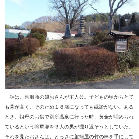
話は、呉服商の娘おさんが主人公。子どもの頃からとて
も背が高く、そのため１８歳になっても縁談がない。ある
とき、祖母のお供で別所温泉に行った時、黄金が埋められ
ているという将軍塚を３人の男が掘り返そうとしていた。
それを見たおさんは、とっさに駕籠屋の竹の棒を手にして