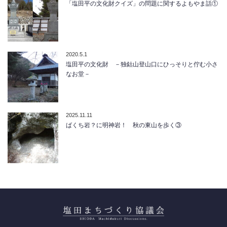
「塩田平の文化財クイズ」の問題に関するよもやま話①
2020.5.1
塩田平の文化財 －独鈷山登山口にひっそりと佇む小さ
なお堂－
2025.11.11
ばくち岩？に明神岩！ 秋の東山を歩く③