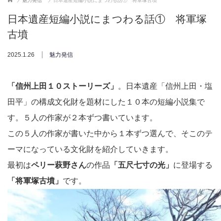
魅力発信
日本遺産短編小説にまつわる話① 将軍塚古墳
日本遺産短編小説にまつわる話① 将軍塚
古墳
2025.1.26
魅力発信
「信州上田１０ストーリーズ」
。日本遺産「信州上田・塩
田平」の構成文化財を題材にした１０本の短編小説集で
す。５人の作家が２本ずつ書いています。
この５人の作家が書いた中から１本ずつ選んで、そこのテ
ーマになっている文化財を紹介していきます。
最初は
ペリー萩野さん
の作品
「五尺七寸の光」
に登場する
「将軍塚古墳」
です。