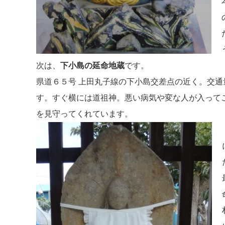
次は、
下小島の延命地蔵
です。
県道６５号 上田丸子線の下小島交差点の近く。交
す。すぐ横には道祖神。悪い病気や変な人が入って
を見守ってくれています。