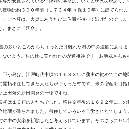
本尊が安置されている中禅寺の本堂は、いくどか火災があり、
の建物は約３００年前（１７３４年 享保１９年）に建てられま
た。ご本尊は、火災にあうたびに住職が持って逃げたのでしょ
う。まさに「延命」。
通量の多いところからちょっとだけ離れた村の中の道筋にありま
こないよう、村の辻に置かれたのが道祖神です。お地蔵さんも
下小島は、江戸時代中頃の１６８３年に藩主の勧めでこの地
に開拓移住してきた人たちがつくった村です。米の増産を目指
た上田藩の新田開発の一環ですね。
最初は１６戸の人たちでした。移住９年後の１６９２年にこの
命地蔵が造られました。移住していろいろ苦労されたでしょう
村の中の安楽を祈願したと考えられています。そのさらに９年