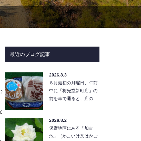
最近のブログ記事
2026.8.3
８月最初の月曜日、午前
中に「梅光堂新町店」の
の
前を車で通ると、店の前
に「アイスどら焼き」の
な
幟。迷わず店の駐車場
2026.8.2
へ。 店…
保野地区にある「加古
池」（かこいけ又はかご