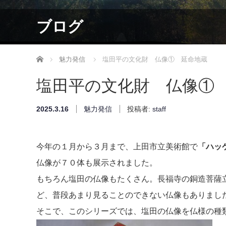
ブログ
ホーム
魅力発信
塩田平の文化財 仏像① 延命地蔵
塩田平の文化財 仏像①
2025.3.16
魅力発信
投稿者:
staff
今年の１月から３月まで、上田市立美術館で
「ハッ
仏像が７０体も展示されました。
もちろん塩田の仏像もたくさん。長福寺の銅造菩薩
ど、普段あまり見ることのできない仏像もありまし
そこで、このシリーズでは、塩田の仏像を仏様の種