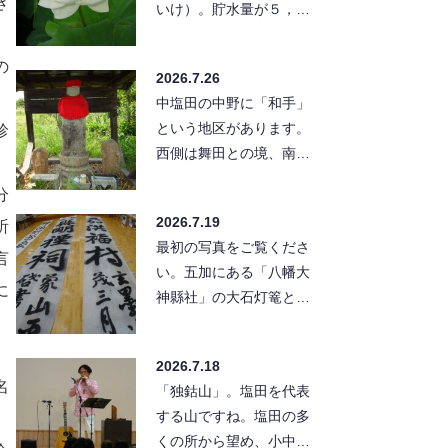
き
いけ）。貯水量が５，８
００トンと、塩田のため
池の中では小さな方の部
の
2026.7.26
類に入ります…
中塩田の中野に「和手」
という地区があります。
珍
西側は舞田との境、南に
は別所線の線路が東西に
分
走っています。この別所
2026.7.19
祈
線の北…
最初の写真をご覧くださ
言
い。五加にある「八幡大
に
神縣社」の大石灯篭と幟
です。灯篭は高さ８メー
トル、幟は１２メートル
2026.7.18
もあって「…
名
「独鈷山」。塩田を代表
する山ですね。塩田の多
くの所から望め、小中学