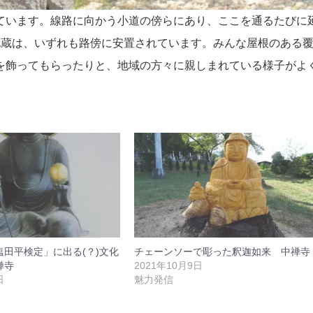
ています。線路に向かう小道の傍らにあり、ここを通るたびに
地蔵は、いずれも路傍に安置されています。みんな屋根のある
を飾ってもらったりと、地域の方々に親しまれている様子がよ
田平検定」に出る(？)文化
チェーンソーで彫った釈迦如来 中禅寺
禅寺
2021年10月9日
日
魅力発信