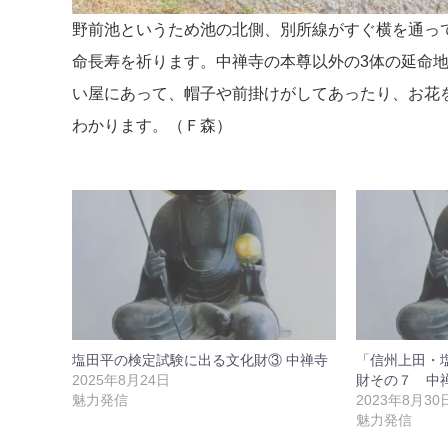
野前池というため池の北側、別所線がすぐ横を通っ
命長寿を祈ります。中禅寺の本尊以外の3体の延命
い屋にあって、帽子や前掛けがしてあったり、お花
わかります。（Ｆ森）
塩田平の検定試験に出る文化財③ 中禅寺
「信州上田・塩
2025年8月24日
財その７ 中
魅力発信
2023年8月30
魅力発信