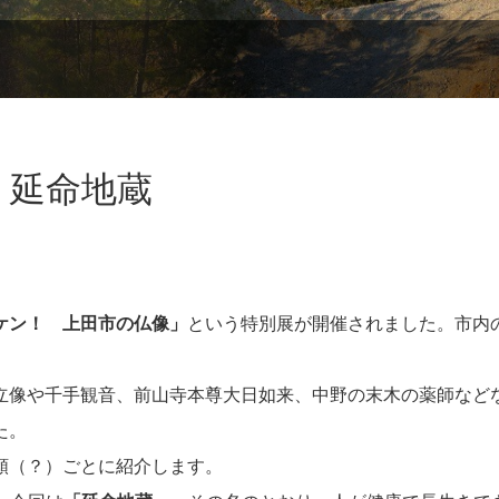
 延命地蔵
ケン！ 上田市の仏像」
という特別展が開催されました。市内
立像や千手観音、前山寺本尊大日如来、中野の末木の薬師など
た。
類（？）ごとに紹介します。