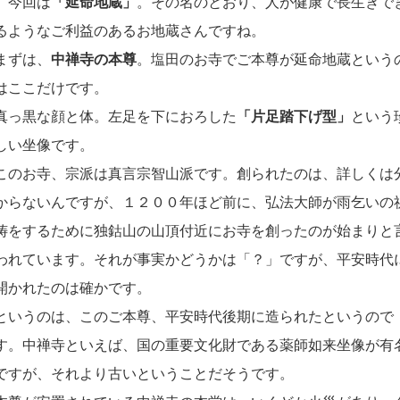
今回は
「延命地蔵」
。その名のとおり、人が健康で長生きで
るようなご利益のあるお地蔵さんですね。
まずは、
中禅寺の本尊
。塩田のお寺でご本尊が延命地蔵という
はここだけです。
真っ黒な顔と体。左足を下におろした
「片足踏下げ型」
という
しい坐像です。
このお寺、宗派は真言宗智山派です。創られたのは、詳しくは
からないんですが、１２００年ほど前に、弘法大師が雨乞いの
祷をするために独鈷山の山頂付近にお寺を創ったのが始まりと
われています。それが事実かどうかは「？」ですが、平安時代
開かれたのは確かです。
というのは、このご本尊、平安時代後期に造られたというので
す。中禅寺といえば、国の重要文化財である薬師如来坐像が有
ですが、それより古いということだそうです。