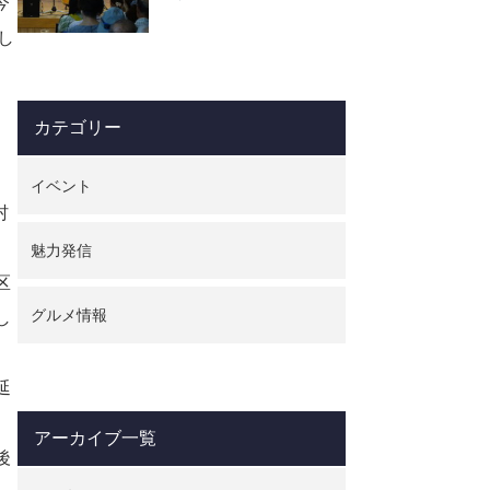
今
校の校歌にも歌われてい
し
るシンボルの山。 この
山の名…
カテゴリー
イベント
村
魅力発信
区
グルメ情報
し
延
。
アーカイブ一覧
後