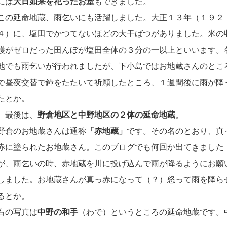
には
大日如来を祀ったお堂
もできました。
この延命地蔵、雨乞いにも活躍しました。大正１３年（１９２
４）に、塩田でかつてないほどの大干ばつがありました。米の
穫がゼロだった田んぼが塩田全体の３分の一以上といいます。
地でも雨乞いが行われましたが、下小島ではお地蔵さんのとこ
で昼夜交替で鐘をたたいて祈願したところ、１週間後に雨が降
たとか。
最後は、
野倉地区と中野地区の２体の延命地蔵
。
野倉のお地蔵さんは通称
「赤地蔵」
です。その名のとおり、真
赤に塗られたお地蔵さん。このブログでも何回か出てきました
が、雨乞いの時、赤地蔵を川に投げ込んで雨が降るようにお願
しました。お地蔵さんが真っ赤になって（？）怒って雨を降ら
るとか。
右の写真は
中野の和手
（わで）というところの延命地蔵です。