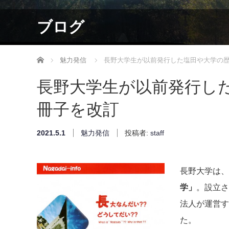
ブログ
ホーム
魅力発信
長野大学生が以前発行した塩田や大学の
長野大学生が以前発行し
冊子を改訂
2021.5.1
魅力発信
投稿者:
staff
長野大学は、
学」
。設立さ
法人が運営す
た。