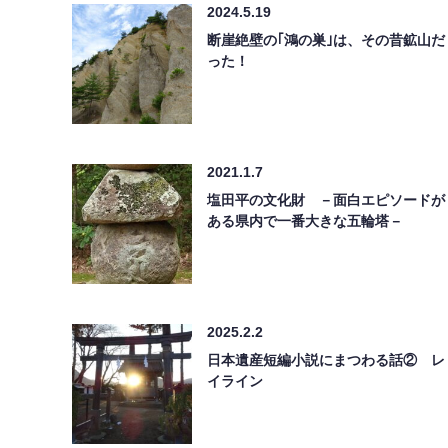
2024.5.19
断崖絶壁の｢鴻の巣｣は、その昔鉱山だ
った！
2021.1.7
塩田平の文化財 －面白エピソードが
ある県内で一番大きな五輪塔－
2025.2.2
日本遺産短編小説にまつわる話② レ
イライン