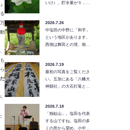
いけ）。貯水量が５，８
」
００トンと、塩田のため
る
池の中では小さな方の部
万
2026.7.26
類に入ります…
中塩田の中野に「和手」
動
という地区があります。
西側は舞田との境、南に
、
は別所線の線路が東西に
走っています。この別所
も
2026.7.19
線の北…
ら
最初の写真をご覧くださ
だ
い。五加にある「八幡大
神縣社」の大石灯篭と幟
、
です。灯篭は高さ８メー
ペ
トル、幟は１２メートル
2026.7.18
もあって「…
「独鈷山」。塩田を代表
た
する山ですね。塩田の多
くの所から望め、小中学