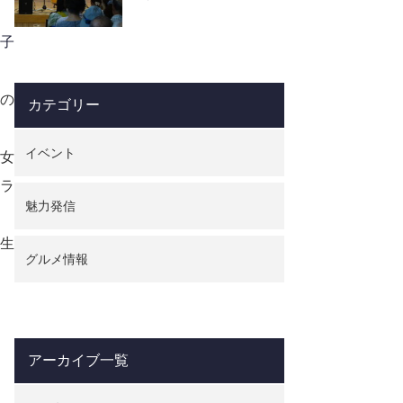
校の校歌にも歌われてい
るシンボルの山。 この
子
山の名…
の
カテゴリー
イベント
女
ラ
魅力発信
生
グルメ情報
アーカイブ一覧