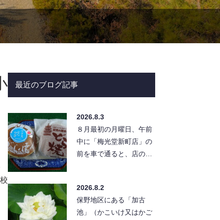
小
最近のブログ記事
2026.8.3
８月最初の月曜日、午前
中に「梅光堂新町店」の
前を車で通ると、店の前
に「アイスどら焼き」の
幟。迷わず店の駐車場
校
2026.8.2
へ。 店…
保野地区にある「加古
池」（かこいけ又はかご