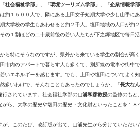
「社会福祉学部」
、
「環境ツーリズム学部」
、
「企業情報学部
は約１５００人で、隣にある上田女子短期大学や少し山手にあ
期大学校の学生もあわせると約２千人。塩田地域の人口が約２
その１割ほどの二十歳前後の若い人たちが下之郷地区で毎日活
から特にそうなのですが、県外から来ている学生の割合が高く
田市内のアパートで暮らす人も多くて、別所線の電車や街中で
若いエネルギーを感じます。でも、上田や塩田についてよく知
然多いわけで、そんなこともあったのでしょうか、
「長大なん
発行されています。社会福祉学部の
山浦和彦教授
の監修のもと
ながら、大学の歴史や塩田の歴史・文化財といったことを１８
すが、このたび、改訂版が出て、山浦先生から分けていただい